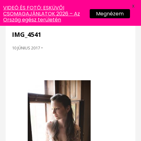
X
VIDEÓ ÉS FOTÓ: ESKÜVŐI
CSOMAGAJÁNLATOK 2026 – Az
Megnézem
Ország egész területén
IMG_4541
10 JÚNIUS 2017
-