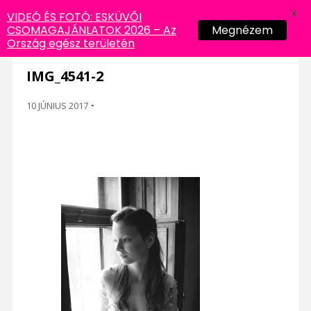
X
VIDEÓ ÉS FOTÓ: ESKÜVŐI
CSOMAGAJÁNLATOK 2026 – Az
Megnézem
Ország egész területén
IMG_4541-2
10 JÚNIUS 2017
-