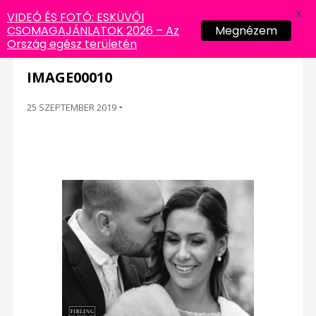
X
VIDEÓ ÉS FOTÓ: ESKÜVŐI
CSOMAGAJÁNLATOK 2026 – Az
Megnézem
Ország egész területén
IMAGE00010
25 SZEPTEMBER 2019
-