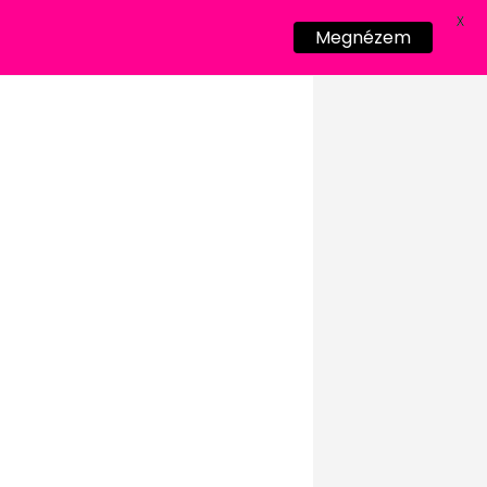
X
Megnézem