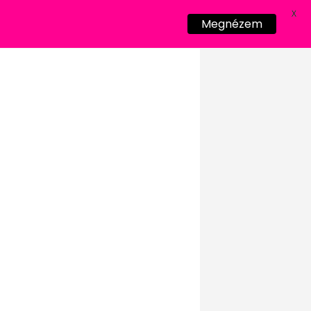
X
Megnézem