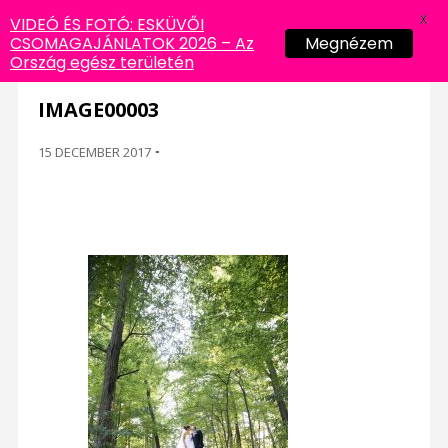
X
VIDEÓ ÉS FOTÓ: ESKÜVŐI
CSOMAGAJÁNLATOK 2026 – Az
Megnézem
Ország egész területén
IMAGE00003
15 DECEMBER 2017
-