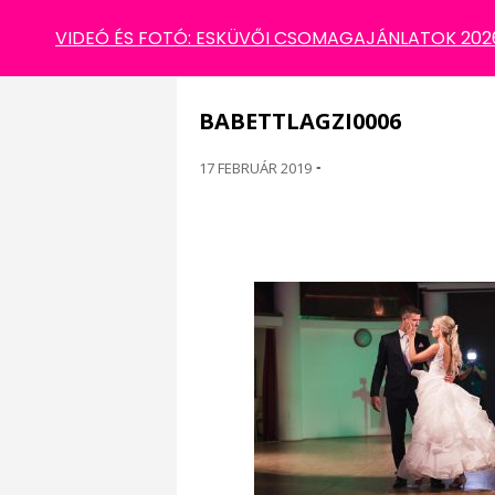
BABETTLAGZI0006
VIDEÓ ÉS FOTÓ: ESKÜVŐI CSOMAGAJÁNLATOK 2026 
BABETTLAGZI0006
17 FEBRUÁR 2019
-