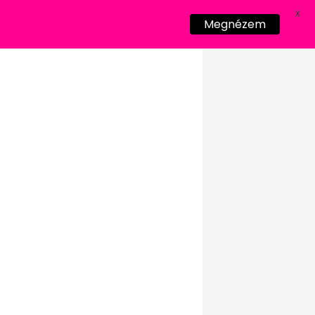
X
Megnézem