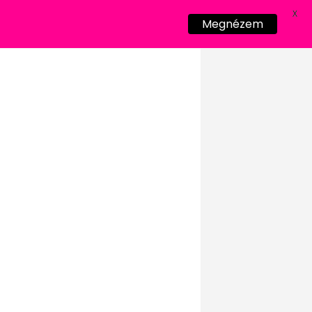
X
Megnézem