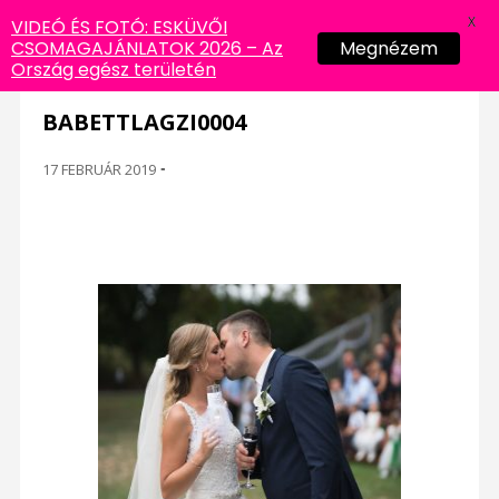
X
VIDEÓ ÉS FOTÓ: ESKÜVŐI
CSOMAGAJÁNLATOK 2026 – Az
Megnézem
Ország egész területén
BABETTLAGZI0004
17 FEBRUÁR 2019
-