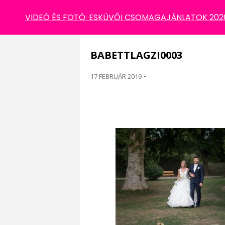
BABETTLAGZI0003
VIDEÓ ÉS FOTÓ: ESKÜVŐI CSOMAGAJÁNLATOK 2026 
BABETTLAGZI0003
17 FEBRUÁR 2019
-