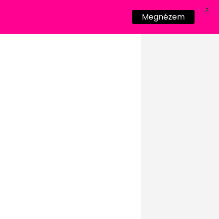
X
Megnézem