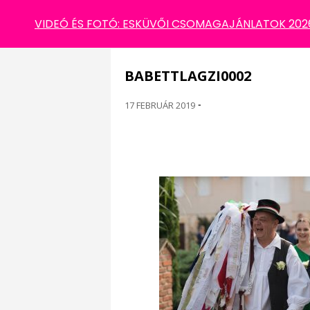
BABETTLAGZI0002
VIDEÓ ÉS FOTÓ: ESKÜVŐI CSOMAGAJÁNLATOK 2026 
BABETTLAGZI0002
17 FEBRUÁR 2019
-