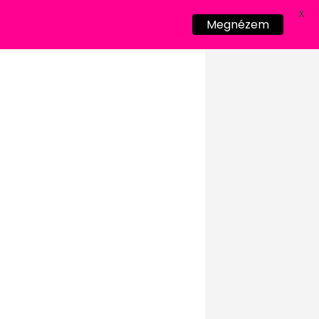
X
Megnézem