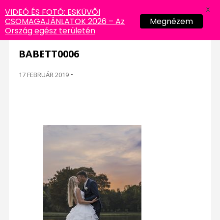
X
VIDEÓ ÉS FOTÓ: ESKÜVŐI
CSOMAGAJÁNLATOK 2026 – Az
Megnézem
Ország egész területén
BABETT0006
17 FEBRUÁR 2019
-