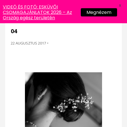
X
VIDEÓ ÉS FOTÓ: ESKÜVŐI
CSOMAGAJÁNLATOK 2026 – Az
Megnézem
Ország egész területén
04
22 AUGUSZTUS 2017
-