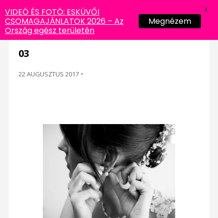
X
VIDEÓ ÉS FOTÓ: ESKÜVŐI
CSOMAGAJÁNLATOK 2026 – Az
Megnézem
Ország egész területén
03
22 AUGUSZTUS 2017
-