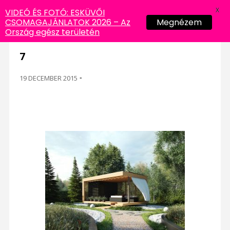
X
VIDEÓ ÉS FOTÓ: ESKÜVŐI
CSOMAGAJÁNLATOK 2026 – Az
Megnézem
Ország egész területén
7
19 DECEMBER 2015
-