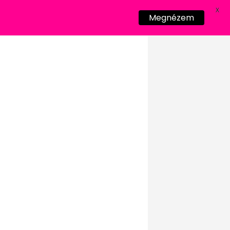
X
Megnézem