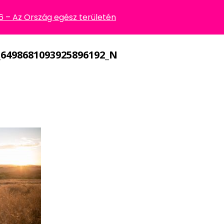
896192_N
– Az Ország egész területén
_6498681093925896192_N