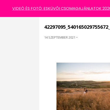
42297095_540165029755672_6498681093925
VIDEÓ ÉS FOTÓ: ESKÜVŐI CSOMAGAJÁNLATOK 2026 
42297095_540165029755672
14 SZEPTEMBER 2021
-