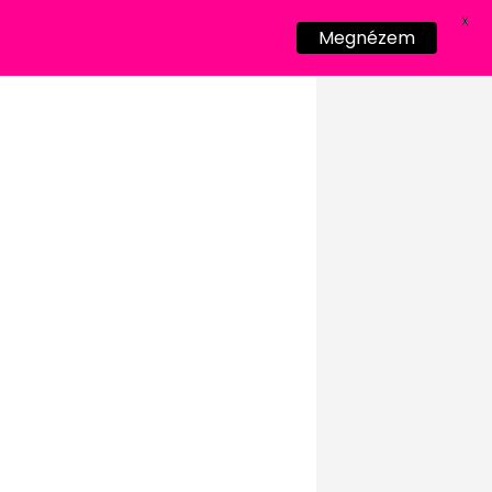
X
Megnézem