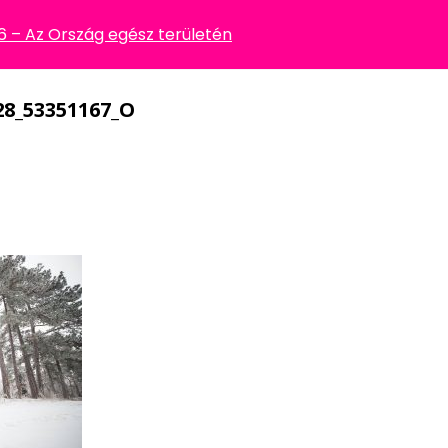
– Az Ország egész területén
28_53351167_O