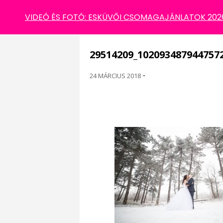
29514209_10209348794475728_53351167_O
VIDEÓ ÉS FOTÓ: ESKÜVŐI CSOMAGAJÁNLATOK 2026 
29514209_102093487944757
24 MÁRCIUS 2018
-