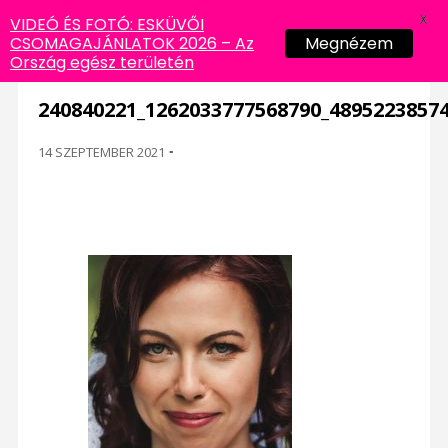
X
VIDEÓ ÉS FOTÓ: ESKÜVŐI
CSOMAGAJÁNLATOK 2026 – Az
Megnézem
Ország egész területén
240840221_1262033777568790_4895223857
14 SZEPTEMBER 2021
-