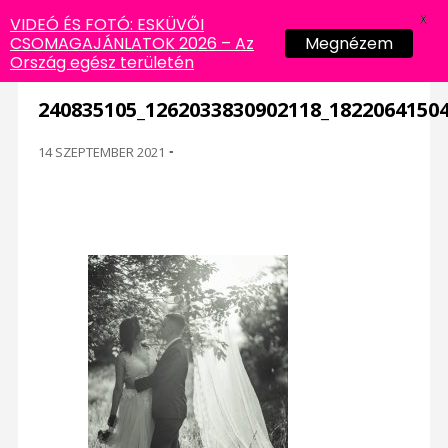
X
VIDEÓ ÉS FOTÓ: ESKÜVŐI
CSOMAGAJÁNLATOK 2026 – Az
Megnézem
Ország egész területén
240835105_1262033830902118_1822064150
14 SZEPTEMBER 2021
-