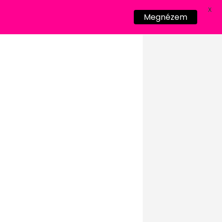
X
Megnézem