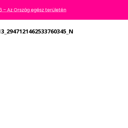
33760345_N
– Az Ország egész területén
13_2947121462533760345_N