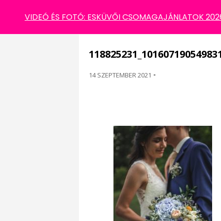
118825231_1016071905498313_29471214625
VIDEÓ ÉS FOTÓ: ESKÜVŐI CSOMAGAJÁNLATOK 2026 
118825231_10160719054983
14 SZEPTEMBER 2021
-