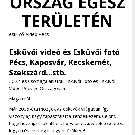
ORSZÁG EGÉSZ
TERÜLETÉN
esküvői videó Pécs
Esküvői videó és Esküvői fotó
Pécs, Kaposvár, Kecskemét,
Szekszárd…stb.
2022-es Csomagajánlatok: Esküvői Fotó és Esküvői
Videó Pécs és Országosan
Magamról
Már 2005-óta mozgok az esküvők világában, így
viszonylag nagy tapasztalattal rendelkezem. Célom,
hogy hozzájáruljak ahhoz, hogy az esküvőtök tökéletes
legyen és ez meg is legyen örökítve!