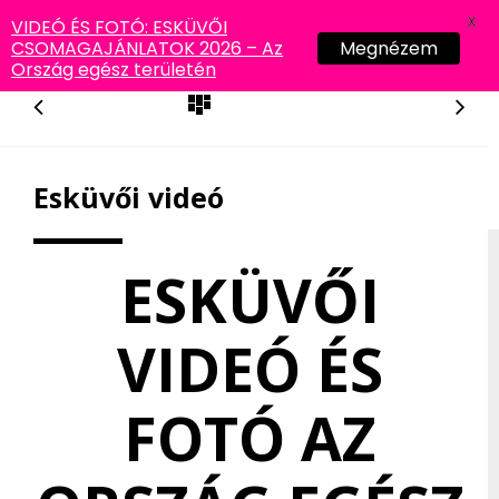
X
VIDEÓ ÉS FOTÓ: ESKÜVŐI
CSOMAGAJÁNLATOK 2026 – Az
Megnézem
Ország egész területén
Esküvői videó
ESKÜVŐI
VIDEÓ ÉS
FOTÓ AZ