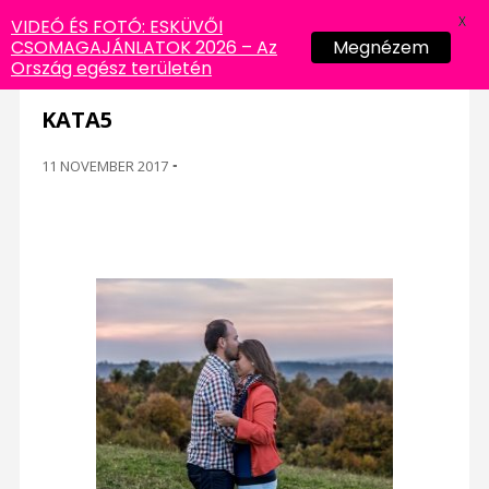
X
VIDEÓ ÉS FOTÓ: ESKÜVŐI
CSOMAGAJÁNLATOK 2026 – Az
Megnézem
Ország egész területén
KATA5
11 NOVEMBER 2017
-