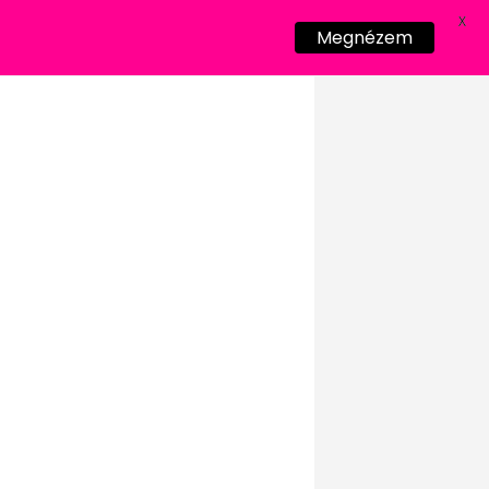
X
Megnézem