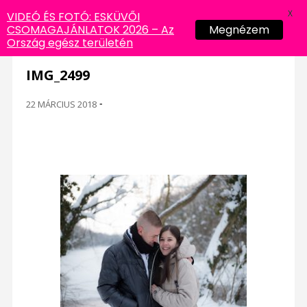
X
VIDEÓ ÉS FOTÓ: ESKÜVŐI
CSOMAGAJÁNLATOK 2026 – Az
Megnézem
Ország egész területén
IMG_2499
22 MÁRCIUS 2018
-