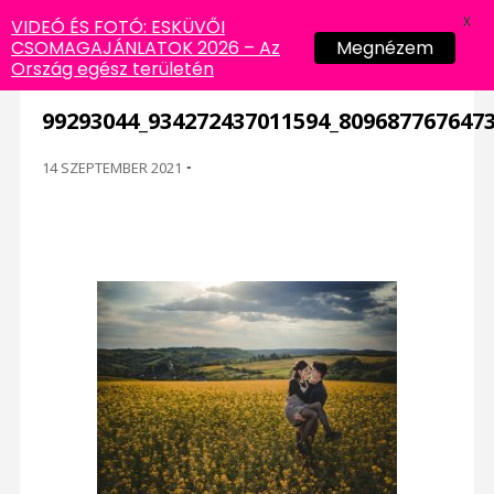
X
VIDEÓ ÉS FOTÓ: ESKÜVŐI
CSOMAGAJÁNLATOK 2026 – Az
Megnézem
Ország egész területén
99293044_934272437011594_809687767647
14 SZEPTEMBER 2021
-