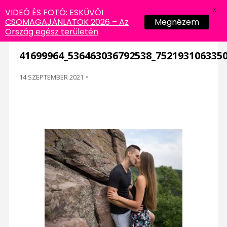
X
VIDEÓ ÉS FOTÓ: ESKÜVŐI
CSOMAGAJÁNLATOK 2026 – Az
Megnézem
Ország egész területén
41699964_536463036792538_752193106335
14 SZEPTEMBER 2021
-