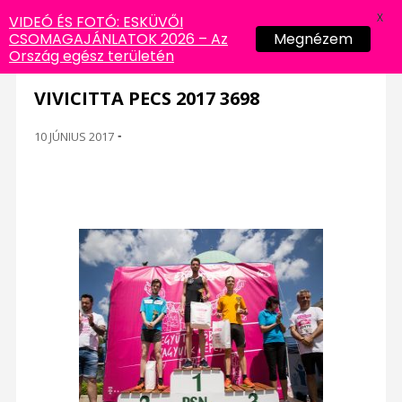
X
VIDEÓ ÉS FOTÓ: ESKÜVŐI
CSOMAGAJÁNLATOK 2026 – Az
Megnézem
Ország egész területén
VIVICITTA PECS 2017 3698
10 JÚNIUS 2017
-