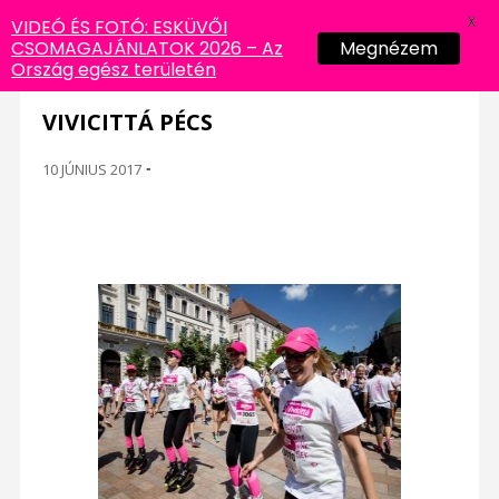
X
VIDEÓ ÉS FOTÓ: ESKÜVŐI
CSOMAGAJÁNLATOK 2026 – Az
Megnézem
Ország egész területén
VIVICITTÁ PÉCS
10 JÚNIUS 2017
-