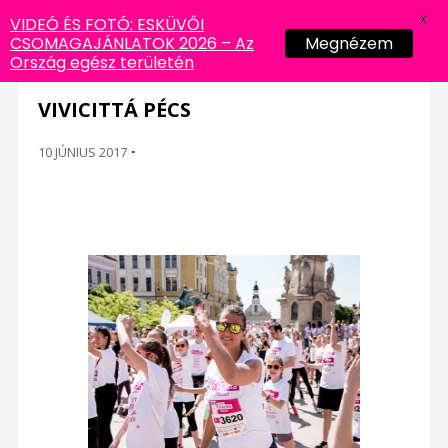
X
VIDEÓ ÉS FOTÓ: ESKÜVŐI
CSOMAGAJÁNLATOK 2026 – Az
Megnézem
Ország egész területén
VIVICITTÁ PÉCS
10 JÚNIUS 2017
-