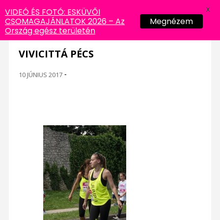
X
VIDEÓ ÉS FOTÓ: ESKÜVŐI
CSOMAGAJÁNLATOK 2026 – Az
Megnézem
Ország egész területén
VIVICITTÁ PÉCS
10 JÚNIUS 2017
-