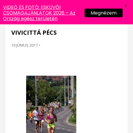
X
VIDEÓ ÉS FOTÓ: ESKÜVŐI
CSOMAGAJÁNLATOK 2026 – Az
Megnézem
Ország egész területén
VIVICITTÁ PÉCS
10 JÚNIUS 2017
-