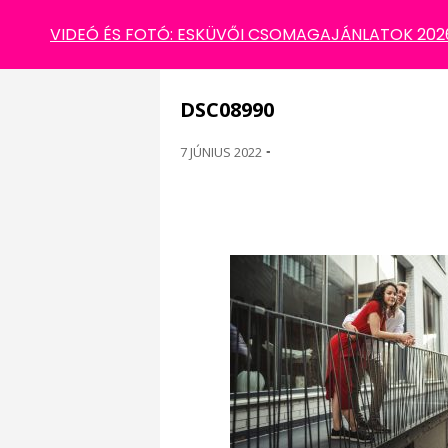
DSC08990
VIDEÓ ÉS FOTÓ: ESKÜVŐI CSOMAGAJÁNLATOK 2026 
DSC08990
7 JÚNIUS 2022
-