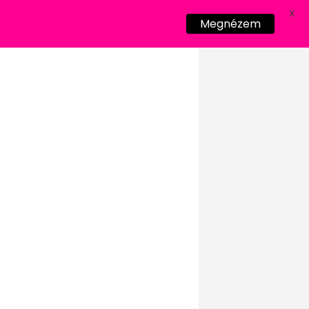
X
Megnézem