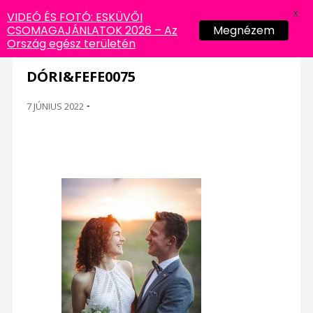
X
VIDEÓ ÉS FOTÓ: ESKÜVŐI
CSOMAGAJÁNLATOK 2026 – Az
Megnézem
Ország egész területén
DÓRI&FEFE0075
7 JÚNIUS 2022
-