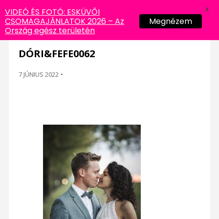
X
VIDEÓ ÉS FOTÓ: ESKÜVŐI
CSOMAGAJÁNLATOK 2026 – Az
Megnézem
Ország egész területén
DÓRI&FEFE0062
7 JÚNIUS 2022
-