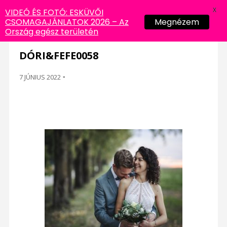
X
VIDEÓ ÉS FOTÓ: ESKÜVŐI
CSOMAGAJÁNLATOK 2026 – Az
Megnézem
Ország egész területén
DÓRI&FEFE0058
7 JÚNIUS 2022
-