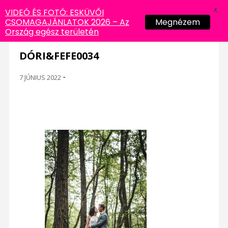
X
VIDEÓ ÉS FOTÓ: ESKÜVŐI
CSOMAGAJÁNLATOK 2026 – Az
Megnézem
Ország egész területén
DÓRI&FEFE0034
7 JÚNIUS 2022
-