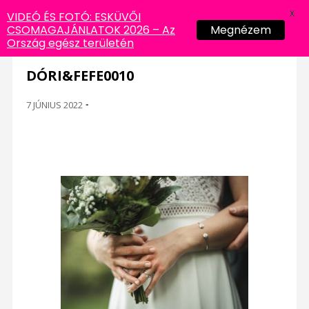
X
VIDEÓ ÉS FOTÓ: ESKÜVŐI
CSOMAGAJÁNLATOK 2026 – Az
Megnézem
Ország egész területén
DÓRI&FEFE0010
7 JÚNIUS 2022
-