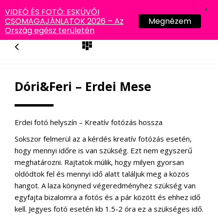
X
VIDEÓ ÉS FOTÓ: ESKÜVŐI
CSOMAGAJÁNLATOK 2026 – Az
Megnézem
Ország egész területén
Dóri&Feri – Erdei Mese
Erdei fotó helyszín – Kreatív fotózás hossza
Sokszor felmerül az a kérdés kreatív fotózás esetén,
hogy mennyi időre is van szükség. Ezt nem egyszerű
meghatározni. Rajtatok múlik, hogy milyen gyorsan
oldódtok fel és mennyi idő alatt találjuk meg a közös
hangot. A laza könyned végeredményhez szükség van
egyfajta bizalomra a fotós és a pár között és ehhez idő
kell. Jegyes fotó esetén kb 1.5-2 óra ez a szükséges idő.