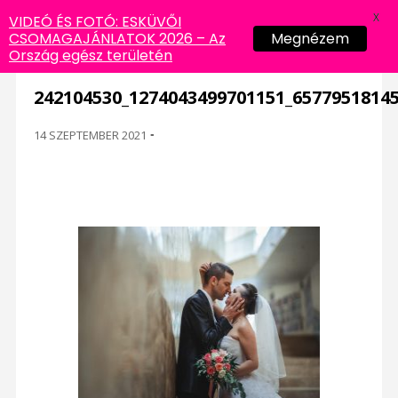
X
VIDEÓ ÉS FOTÓ: ESKÜVŐI
CSOMAGAJÁNLATOK 2026 – Az
Megnézem
Ország egész területén
242104530_1274043499701151_6577951814
14 SZEPTEMBER 2021
-