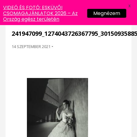
X
VIDEÓ ÉS FOTÓ: ESKÜVŐI
CSOMAGAJÁNLATOK 2026 – Az
Megnézem
Ország egész területén
241947099_1274043726367795_3015093588
14 SZEPTEMBER 2021
-