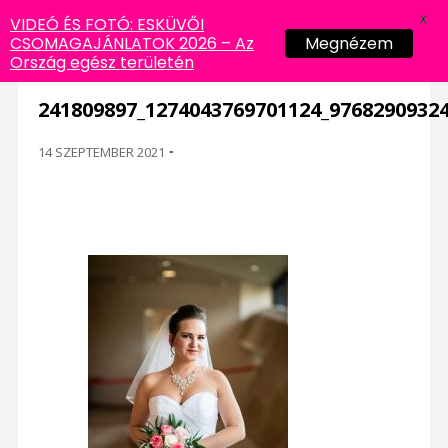
X
VIDEÓ ÉS FOTÓ: ESKÜVŐI
CSOMAGAJÁNLATOK 2026 – Az
Megnézem
Ország egész területén
241809897_1274043769701124_9768290932
14 SZEPTEMBER 2021
-