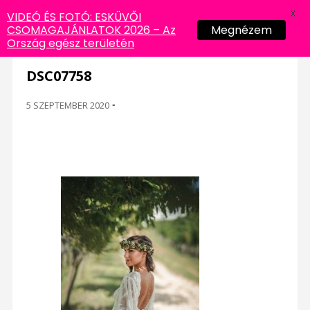
X
VIDEÓ ÉS FOTÓ: ESKÜVŐI
CSOMAGAJÁNLATOK 2026 – Az
Megnézem
Ország egész területén
DSC07758
5 SZEPTEMBER 2020
-