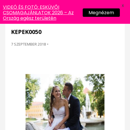
X
VIDEÓ ÉS FOTÓ: ESKÜVŐI
CSOMAGAJÁNLATOK 2026 – Az
Megnézem
Ország egész területén
KEPEK0050
7 SZEPTEMBER 2018
-