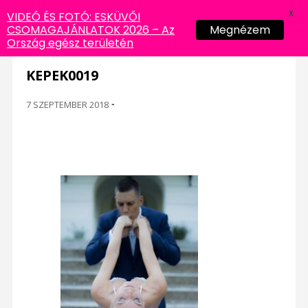
X
VIDEÓ ÉS FOTÓ: ESKÜVŐI
CSOMAGAJÁNLATOK 2026 – Az
Megnézem
Ország egész területén
KEPEK0019
7 SZEPTEMBER 2018
-