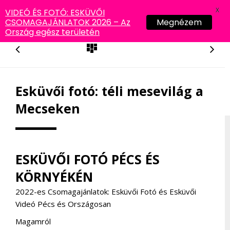
X
VIDEÓ ÉS FOTÓ: ESKÜVŐI
CSOMAGAJÁNLATOK 2026 – Az
Megnézem
Ország egész területén
Esküvői fotó: téli mesevilág a
Mecseken
ESKÜVŐI FOTÓ PÉCS ÉS
KÖRNYÉKÉN
2022-es Csomagajánlatok: Esküvői Fotó és Esküvői
Videó Pécs és Országosan
Magamról