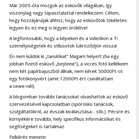
Már 2005-óta mozgok az esküvők világában, így
viszonylag nagy tapasztalattal rendelkezem. Célom,
hogy hozzájáruljak ahhoz, hogy az esküvőtök tökéletes
legyen és ez meg is legyen örökítve!
A legfontosabb, hogy a képeken és a videókon
a Ti
személyiségetek és stílusotok tükröződjön vissza!
Én nem küldök ki „tanulókat” Magam helyett (ha egy
jobban fizető esküvő „bejönne”), a vicces fotó kellékeim
nem két papírbajuszból állnak, nem kérek 50000Ft-ot
egy fotókönyvért (amit 12000Ft ért csináltattam
a
cewe
-nél).
A
blogomban
további tanácsokat olvashattok az esküvő
szervezésével kapcsolatban (spórolási tanácsok,
szolgáltatókról, az évszak kiválasztása… stb.). Pécsre és
környékére további, hely specifikus információkat és
segítségeket is tartalmaz.
Felkérés menete: